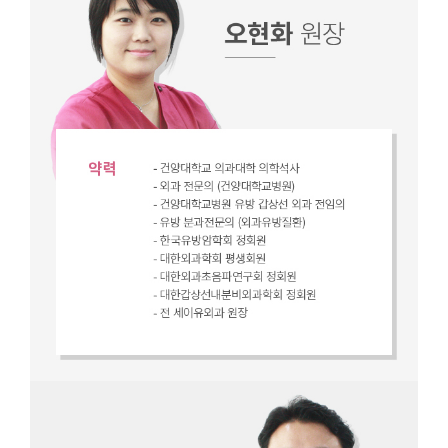
의료진소
PINK U SURGERY CLINI