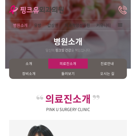
병원소개
유방
갑상선
외과적양성질
병원소개
당신의
핑크빛 건강
을 책임집니
소개
의료진소개
장비소개
둘러보기