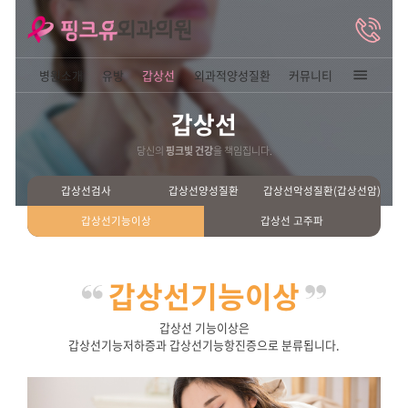
병원소개
유방
갑상선
외과적양성질
갑상선
당신의
핑크빛 건강
을 책임집니
갑상선검사
갑상선양성질환
갑상선기능이상